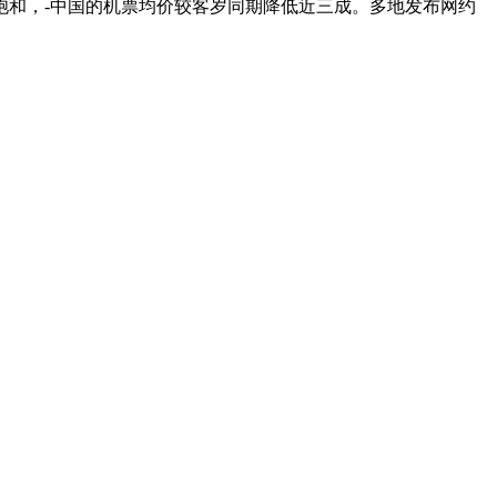
饱和，-中国的机票均价较客岁同期降低近三成。多地发布网约