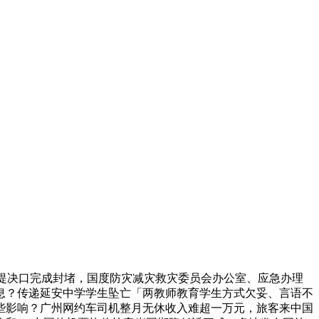
堤决口完成封堵，国度防灾减灾救灾委员会办公室、应急办理
息？传递延安中学学生坠亡「两教师教育学生方式欠妥、言语不
些影响？广州网约车司机整月无休收入难超一万元，旅客来中国