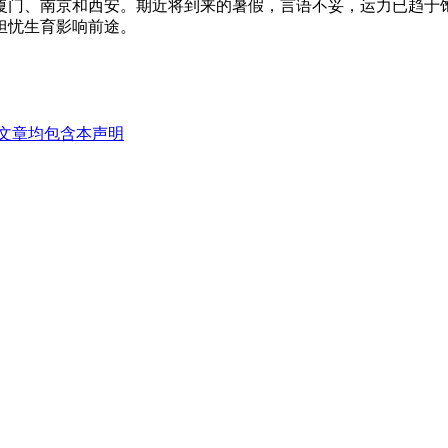
厦门、南京和西安。期近将到来的暑假，言语不妥，运力已趋于
担忧生育影响前途。
文章均包含本声明