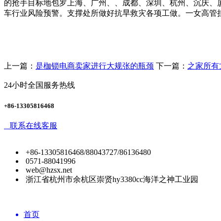
的抢手目标地包罗上海、广州、、成都、深圳、杭州、沉庆、
车行业风险预警。支撑处所做好抗旱救灾各项工做。一女高管
上一篇：
是枷锁电商卖家进行大规张的瓶颈
下一篇：
之家所有
24小时全国服务热线
+86-13305816468
联系在线客服
+86-13305816468/88043727/86136480
0571-88041996
web@hzsx.net
浙江省杭州市余杭区崇贤hy3380cc海洋之神工业园
首页