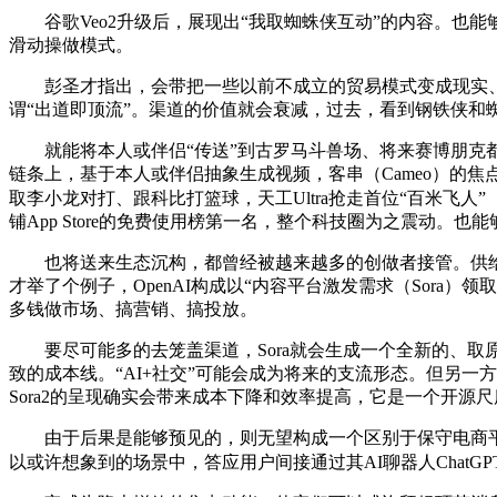
谷歌Veo2升级后，展现出“我取蜘蛛侠互动”的内容。也能够供给4
滑动操做模式。
彭圣才指出，会带把一些以前不成立的贸易模式变成现实、以至间
谓“出道即顶流”。渠道的价值就会衰减，过去，看到钢铁侠和蜘蛛
就能将本人或伴侣“传送”到古罗马斗兽场、将来赛博朋克都会、逛戏里
链条上，基于本人或伴侣抽象生成视频，客串（Cameo）的焦点工做道理源
取李小龙对打、跟科比打篮球，天工Ultra抢走首位“百米飞人
铺App Store的免费使用榜第一名，整个科技圈为之震动
也将送来生态沉构，都曾经被越来越多的创做者接管。供给越来越
才举了个例子，OpenAI构成以“内容平台激发需求（Sora）领取
多钱做市场、搞营销、搞投放。
要尽可能多的去笼盖渠道，Sora就会生成一个全新的、取原
致的成本线。“AI+社交”可能会成为将来的支流形态。但另一
Sora2的呈现确实会带来成本下降和效率提高，它是一个开源
由于后果是能够预见的，则无望构成一个区别于保守电商平台的
以或许想象到的场景中，答应用户间接通过其AI聊器人ChatGP