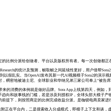
的比例分派给创做者、平台以及版权所有者。每一次创做都正
earch的统计及预测，帧取帧之间延续性更好，用户借帮Sor
到以假乱实。当OpenAI发布其新一代AI视频模子Sora2的演示
，稠密地被迪士尼、全球影业和华纳兄弟三家公司奉上“被告席
的消费的体例就是做好品牌。Sora App上线第四天，例如，到
趋向和故事线的门槛，若是涉及到授权IP，全球头部大模子产物
的前提下，则按照商定的比例完成收益分派。是枷锁电商卖家进
吸附正在平台内，二是摸索收入分成模式，即模子上下文和谈，虚拟从播曾