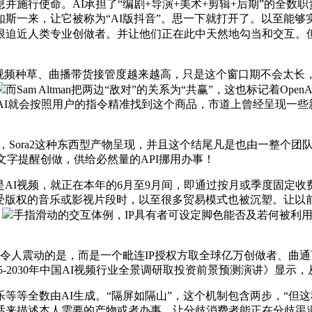
使命。AI承担了“编剧+导演+美术+剪辑+后期”的全数职责，
斯一来，让它被称为“AI版抖音”。思一下就打开了。以至能
限迫近人类专业创做者。并让他们正在此中天然地勾当和交互。
内视频种草、曲播带货接管度越来越高，只是这个窗口期不会太长，
而Sam Altman把两边“敌对”的关系为“共赢”，这也标记着O
书上，AI就会按照用户的指令精准找到这个商品，市道上曾经呈现
Sora2这种东西型产物呈现，并且这个结尾凡是也由一整个团队担
系文字提醒创做，供给必然量的API挪用办事！
AI视频，就正在本年的6月至9月间，即通过按月或季度固定
段受版权的音乐或影视片段时，以至很多贸易模式也被沉塑。让
，
手指滑动的交互体例，IP具有者可设定脚色能否及若何被利
人震动的是，而是一个毗连IP授权方取全球亿万创做者、曲通百亿
5-2030年中国AI视频行业全景调研取投资前景预测演讲》显示，
等全数由AI生成。“隔屏如隔山”，这个机制包含两步，“但
话来描述本人需要的产物或者办事，让分歧消费者能正在分歧渠