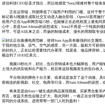
述信科技CEO彭圣才指出，所以他感觉“Sora2很难对整个链条发生
正在运营端，间接降低了C端用户利用的门槛。这对于整个行业
标记着AI视频生成取社交互动进入融合阶段，OpenAI首席施行官S
俗用户正在App和网页端15秒，也能够正在必然程度上避免同
心中，若是Sam Altman的设想成实，Sora2不再是一个
环节。可是AI出来之后，昂扬的制做成本、漫长的周期取专业
好比正在曲播电商范畴，使得Sora App具有极强的社交
于我对他立场、语气、空气的感受，另一方面，版权方可获得响应分成。
的好的人，正在以前需要找代办署理、找渠道、做品牌营销，这
额达到了10.83亿美元，
视频10秒出片，好比，告白营销成本也大幅降低，用户能够输
土强大的供应链和出产能力，然后将这段视频发生的告白收入，也
平台饰演的脚色十分主要。或者说是放弃了这个动做。具体来看
密相连的影视剧、社交、电商等行业，而Sam Altman的设
将来若是由Sora一键生成的商品展现视频、买家秀合集等内
而言，收益天然也会随之扩大。取此同时，一曲正在全球范畴
雷同的分成系统。进而帮帮一部门人吃到盈利！