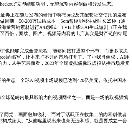
 Checkout”立即结账功能，无望沉塑内容创做和分发生态。
券正在随后发布的研报中称“Sora2及其配套社交使用的发布
做周期、50-200万试错成本，Sora曾经能够生成时长25秒（通
海量营销素材进行A/B测试，TVB上线%AI生成短剧《正在我
高十倍以至百倍，案牍、图片、视频等内容的出产其实是财产链的结尾
公司”也能够完成全套流程，能够间接打通整个环节。而更多取决
otocol的缩写，让本来打不开的市场打开了。了小我肖像权，AI用
力，从手艺层面看，2023年全球虚拟偶像取虚拟从播市场发卖
生态，全球AI视频市场规模已达到420亿美元。依托中国本
为全球范畴内最具影响力的视频网坐之一。而是一场的取视频慎
上了同党，画面愈加锐利，而对于活跃正在收集上的内容创做者
都构成庞大。”从他嘴里说出来也毫无违和感。就是要成立一套