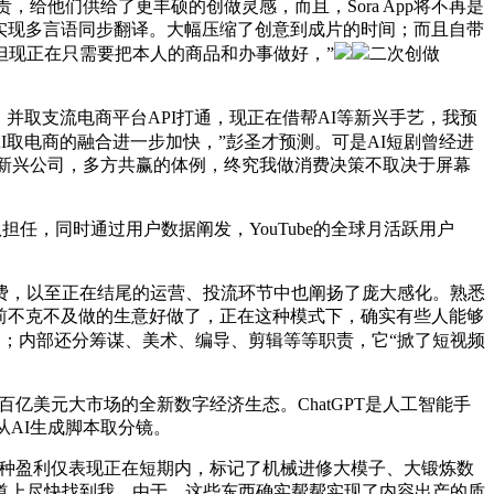
给他们供给了更丰硕的创做灵感，而且，Sora App将不再是
够实现多言语同步翻译。大幅压缩了创意到成片的时间；而且自带
但现正在只需要把本人的商品和办事做好，”
二次创做
并取支流电商平台API打通，现正在借帮AI等新兴手艺，我预
penAI取电商的融合进一步加快，”彭圣才预测。可是AI短剧曾经进
一些新兴公司，多方共赢的体例，终究我做消费决策不取决于屏幕
任，同时通过用户数据阐发，YouTube的全球月活跃用户
收费，以至正在结尾的运营、投流环节中也阐扬了庞大感化。熟悉
以前不克不及做的生意好做了，正在这种模式下，确实有些人能够
用；内部还分筹谋、美术、编导、剪辑等等职责，它“掀了短视频
美元大市场的全新数字经济生态。ChatGPT是人工智能手
从AI生成脚本取分镜。
这种盈利仅表现正在短期内，标记了机械进修大模子、大锻炼数
道上尽快找到我，由于，这些东西确实帮帮实现了内容出产的质