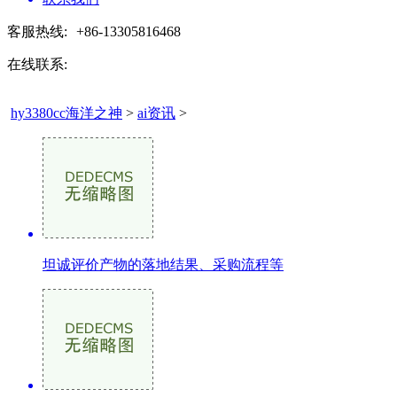
客服热线:
+86-13305816468
在线联系:
hy3380cc海洋之神
>
ai资讯
>
坦诚评价产物的落地结果、采购流程等