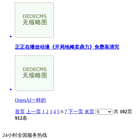
正正在播放动漫《开局地摊卖鼎力》免费高清完
OpenAI一样的
首页
上一页
1
2
3
4
5
6
7
下一页
末页
共
102
页
912
条
24小时全国服务热线