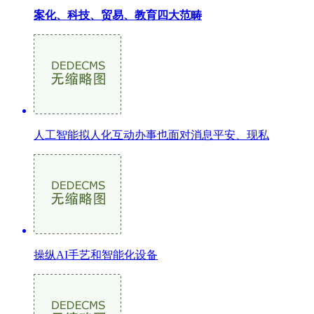
案化、科技、贸易、教育四大范畴
人工智能拟人化互动办事也面对消息平安、现私
操纵AI手艺和智能化设备