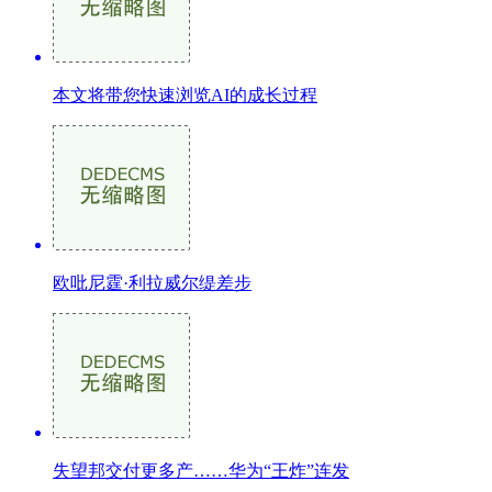
本文将带您快速浏览AI的成长过程
欧吡尼霆·利拉威尔缇差步
失望邦交付更多产……华为“王炸”连发