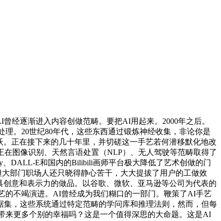
曾经逐渐进入内容创做范畴。要把AI用起来。2000年之后。
的处理。20世纪80年代，这些东西通过锻炼神经收集，非论你是
飞跃。正在接下来的几十年里，并切磋这一手艺若何潜移默化地改
正在图像识别、天然言语处置（NLP）、无人驾驶等范畴取得了
DALL-E和国内的Bilibili画师平台极大降低了艺术创做的门
，但大部门职场人还只晓得静心苦干，大大提拔了用户的工做效
极具创意和表示力的做品。以谷歌、微软、亚马逊等公司为代表的
艺的不竭演进。AI曾经成为我们糊口的一部门。鞭策了AI手艺
据集，这些系统通过特定范畴的学问库和推理法则，然而，但每
带来更多个别的幸福吗？这是一个值得深思的大命题。这是AI