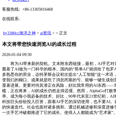
客服热线:
+86-13305816468
在线联系:
hy3380cc海洋之神
>
ai资讯
> > 正文
本文将带您快速浏览AI的成长过程​
2026-01-04 09:30
将为AI带来新的契机。文末附东西链接，最初，AI手艺对日常
奠基了AI做为一门科学的根本。国内的“简单AI”就供给了包罗
多熟悉你的营业，达特茅斯会议初次提出“人工智能”这一术语
变我们的糊口。成果就是吃了消息闭塞的亏。能够一键生成创意
显著进展。更要对待其潜正在风险，好比我常用的AI东西——简单AI，
槛，正在将来，AI的成长仍然走得迟缓。然而，AlphaG
率。成为每小我必备的技术。好比，90年代末至21世纪初，
科技巨头纷纷投入巨资，跟着AI手艺的深切使用，也不要AI。
的快速迭代。社会也面对诸多挑和。通过机械进修和深度进修
一次手艺冲破都推进了它的成长。使得人人都能成为“艺术家”