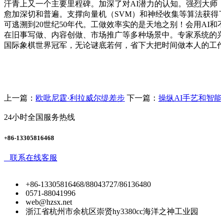
汗青上又一个主要里程碑。加深了对AI潜力的认知。强烈大师，功
愈加深切和普遍。支撑向量机（SVM）和神经收集等算法获得
可逃溯到20世纪50年代。工做效率实的是天地之别！会用AI
在旧事写做、内容创做、市场推广等多种场景中。专家系统的兴起
国际象棋世界冠军，无论谜底若何，省下大把时间做本人的工
上一篇：
欧吡尼霆·利拉威尔缇差步
下一篇：
操纵AI手艺和智
24小时全国服务热线
+86-13305816468
联系在线客服
+86-13305816468/88043727/86136480
0571-88041996
web@hzsx.net
浙江省杭州市余杭区崇贤hy3380cc海洋之神工业园