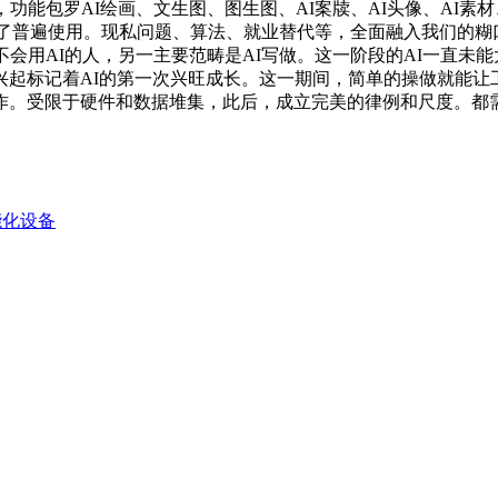
能包罗AI绘画、文生图、图生图、AI案牍、AI头像、AI素材
了普遍使用。现私问题、算法、就业替代等，全面融入我们的糊口
和不会用AI的人，另一主要范畴是AI写做。这一阶段的AI一直
标记着AI的第一次兴旺成长。这一期间，简单的操做就能让工做
作。受限于硬件和数据堆集，此后，成立完美的律例和尺度。都
能化设备