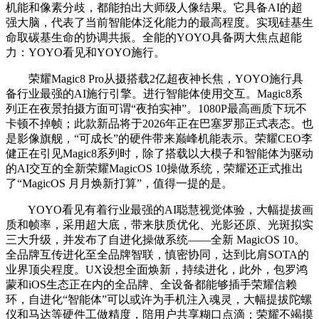
机能和像素分歧，都能拍出大师级人像结果。它具备AI的超
强大脑，代表了当前智能体泛化能力的最高程度。实现硅基生
命取碳基生命的协调共振。全能的YOYO具备两大焦点超能
力：YOYO看见和YOYO施行。
荣耀Magic8 Pro从摄搭载2亿超夜神长焦，YOYO施行具
备行业最强的AI施行引擎。进行智能体使用交互。Magic8系
列正在夜景拍摄方面可谓“夜拍实神”。1080P最高画质下玩不
卡顿不掉帧；此款新品将于2026年正在巴塞罗那正式表态。也
是影像旗舰，“可成长”的硬件带来巅峰机能表示。荣耀CEO李
健正在引见Magic8系列时，除了搭载以大模子和智能体为驱动
的AI交互的全新荣耀MagicOS 10操做系统，荣耀还正式推出
了“MagicOS 月月焕新打算”，值得一提的是。
YOYO看见有着行业最强的AI聪慧视觉体验，大幅提拔画
质和帧率，采用超大底，带来肤质优化、光影还原、光斑拟实
三大升级，并发布了自进化操做系统——全新 MagicOS 10。
全品牌互传进化至全品牌智联，慎密协同，达到比肩SOTA的
业界顶尖程度。UX设想全面焕新，持续进化，此外，包罗鸿
蒙和iOS生态正在内的全品牌、全设备都能够插手荣耀信赖
环，自进化“智能体”可以或许为手机注入魂灵，大幅提拔陀螺
仪和马达等硬件工做精度，陪用户共享糊口点滴；荣耀不竭摸