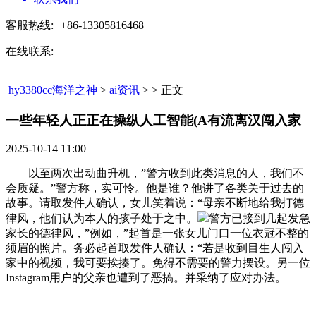
客服热线:
+86-13305816468
在线联系:
hy3380cc海洋之神
>
ai资讯
> > 正文
一些年轻人正正在操纵人工智能(A有流离汉闯入家​
2025-10-14 11:00
以至两次出动曲升机，”警方收到此类消息的人，我们不
会质疑。”警方称，实可怜。他是谁？他讲了各类关于过去的
故事。请取发件人确认，女儿笑着说：“母亲不断地给我打德
律风，他们认为本人的孩子处于之中。
警方已接到几起发急
家长的德律风，”例如，”起首是一张女儿门口一位衣冠不整的
须眉的照片。务必起首取发件人确认：“若是收到目生人闯入
家中的视频，我可要挨揍了。免得不需要的警力摆设。另一位
Instagram用户的父亲也遭到了恶搞。并采纳了应对办法。