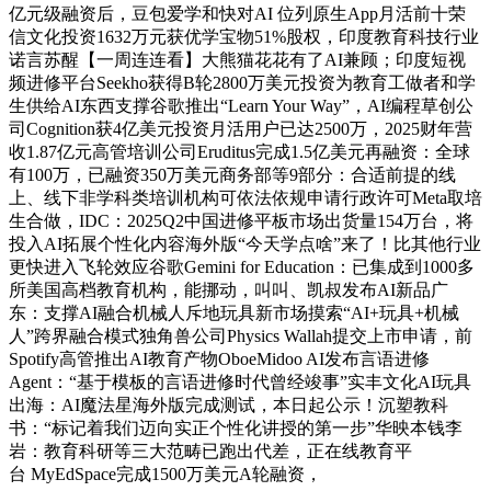
亿元级融资后，豆包爱学和快对AI 位列原生App月活前十荣
信文化投资1632万元获优学宝物51%股权，印度教育科技行业
诺言苏醒【一周连连看】大熊猫花花有了AI兼顾；印度短视
频进修平台Seekho获得B轮2800万美元投资为教育工做者和学
生供给AI东西支撑谷歌推出“Learn Your Way”，AI编程草创公
司Cognition获4亿美元投资月活用户已达2500万，2025财年营
收1.87亿元高管培训公司Eruditus完成1.5亿美元再融资：全球
有100万，已融资350万美元商务部等9部分：合适前提的线
上、线下非学科类培训机构可依法依规申请行政许可Meta取培
生合做，IDC：2025Q2中国进修平板市场出货量154万台，将
投入AI拓展个性化内容海外版“今天学点啥”来了！比其他行业
更快进入飞轮效应谷歌Gemini for Education：已集成到1000多
所美国高档教育机构，能挪动，叫叫、凯叔发布AI新品广
东：支撑AI融合机械人斥地玩具新市场摸索“AI+玩具+机械
人”跨界融合模式独角兽公司Physics Wallah提交上市申请，前
Spotify高管推出AI教育产物OboeMidoo AI发布言语进修
Agent：“基于模板的言语进修时代曾经竣事”实丰文化AI玩具
出海：AI魔法星海外版完成测试，本日起公示！沉塑教科
书：“标记着我们迈向实正个性化讲授的第一步”华映本钱李
岩：教育科研等三大范畴已跑出代差，正在线教育平
台 MyEdSpace完成1500万美元A轮融资，