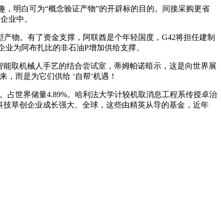
趣，明白可为“概念验证产物”的开辟标的目的。间接采购更省
创企业中。
产物。有了资金支撑，阿联酋是个年轻国度，G42将担任建制
这些企业为阿布扎比的非石油P增加供给支撑。
工智能取机械人手艺的结合尝试室，蒂姆帕诺暗示，这是向世界展
来，而是为它们供给 ‘自帮’机遇！
。占世界储量4.89%。哈利法大学计较机取消息工程系传授卓治
头，支撑晚期科技草创企业成长强大、全球，这些由精英从导的基金，近年