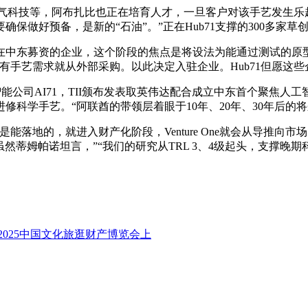
、天气科技等，阿布扎比也正在培育人才，一旦客户对该手艺发生乐
确保做好预备，是新的“石油”。”正在Hub71支撑的300多家草
东募资的企业，这个阶段的焦点是将设法为能通过测试的原型
，一有手艺需求就从外部采购。以此决定入驻企业。Hub71但愿
公司AI71，TII颁布发表取英伟达配合成立中东首个聚焦人
科学手艺。“阿联酋的带领层着眼于10年、20年、30年后的将
地的，就进入财产化阶段，Venture One就会从导推向市场
 Dias）暗示，虽然蒂姆帕诺坦言，”“我们的研究从TRL 3、4级起
2025中国文化旅逛财产博览会上