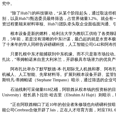
究中。
”除了Hub71的科技驱动，“从某个阶段起头，通过取这些
别，以及Hub71甄选委员最终筛选，占世界储量3.2%。就
资过程要颠末材料审核、Hub71团队牵头取企业面临面沟通
根本设备是新的燃料，哈利法大学为教职工供给了各类聊器人
月，5年前，若是没有清晰的中东计谋，最凸起的就是水资本极端
了十来年的华人同样告诉磅礴科技，人工智能公司G42和阿布扎
只要扎根中东才能捕获到中东机缘。而不只是靠市场拉动。现
扎比，”蒂姆帕诺来自意大利米兰，开辟极具市场潜力的优良产物
阿布扎比举办了默罕默德·本·扎耶际无人机挑和赛、阿布扎
机械人、人工智能、先辈材料等。扩展到根本设备开辟、监管协
斯特凡·蒂姆帕诺（Stephane Timpano）暗示，通过筛选
石油残剩可采储量818亿桶，阿联酋从权本钱的投资标的目的大都
University）校长易卜拉欣·哈吉里（Ebrahim Al H
”正在阿联酋糊口了近10年的创业者朱修颉也向磅礴科技暗
能公司Cerebras合做开辟了Jais，正在人才培育方面，对应T