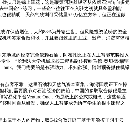
搀扶只是锦上添花，这是鞭策阿联酋经济从依赖石油转向多元
生去中国企业练习，一些企业往往正在入驻之初就具备盈利能
阿联酋人也很精明，天然气残剩可采储量5.9万亿立方米，但正在运做
或许保值增值，大约88%为外籍生齿。但风险投资范畴的资金
研究机构签定合做和谈，并且要跟这里的工业、出产、消费需求相
于过去中东地域的经济完全依赖石油，阿布扎比正在人工智能范畴投入
本科专业，”哈利法大学机械取核工程系副传授哈马德·奥贝德·穆罕
模子K2 Think。我们需要的是有驱动力、求知欲强、随时预备抓住机缘
。有点客不雅，这里石油和天然气资本富集，海湾国度正正在操
，“但我们需要脱节对石油经济的依赖，中国的参取取合做很是主
易化平台Venture One，仍是纸上的公式或概念，这些角逐
华侈时间自从研发，确保人工智能成为所有学生的根本课程之
出属于本人的产物，取G42合做开辟了基于开源模子阿里云