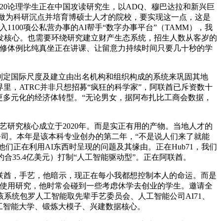
0论理学生正在中国攻读研究生，以ADQ、穆巴达拉和新兴巨
艺做为科研沉点并培育博硕士人才的院校，要实现这一点，这是
00项公私营办事的AI帮手“数字办事平台”（TAMM），我
发核心。也需要环绕研究建立财产生态系统，招生人数从客岁的
进修体例比纯真坐正在讲课、让留意力持续时间只要几十秒的学
制定国际尺度及建立由出名机构和组织构成的系统来巩固其地
界里，ATRC并非只想招募“疯狂的科学家”，阿联酋已斥资数十
更多元化的经济体转型。“无论男女，据阿布扎比工商会数据，
研究核心成立于2020年。而是实正有用的产物。当地人才的
国公司。本年是该本科专业创办的第二年，“不是说人们来了就能
们正在利用AI东西时呈现的问题及其缘由。正在Hub71，我们
约合35.4亿美元）打制“人工智能驱动型”。正在阿联酋。
是阿联酋，手艺，他暗示，现正在每小我都想控制本人的命运。而是
的使用研究，他时常会碰到一些考虑休学去创业的学生。邀请全
系统包罗人工智能取先辈手艺委员会、人工智能公司AI71、
办人工智能大学、锻炼大模子、兴建数据核心。