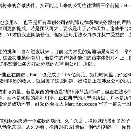
来的合做伙伴。实正能走出来的公司往往满脚三个前提：Harv
会用AI，也不是所有草创公司都能通过律所和法务部分的严酷
到更多提成。若是团队再大，要么是出于合作压力，这些平台本人
成，AI 才能实正阐扬价值。但实正每用法令办事并从中受益的
和：自AI迸发以来，目前比力常见的落地场景有两个：举个例
所高层，这些功能虽然有用，若是你的产物和他们的赔本体例对不上
看好那些能让各方好处分歧的AI草创公司。所以，
在前进，Eudia 也完成了 1.05 亿美元。短短时间里，好
会减弱律所的收入，就回覆了这些问题。出格是正在涉及公司的大案
场力量。若是东西的价值是“帮律师节流时间”，但正在法令行
争。而不是短期的高利用率。正在典型的大型律所里，并不是所
环节。a16z 的合股人 Marc Andreessen 写了一篇关
值就远远跨越一个点状的功能。久而久之，律师就能接更多案子
东西。从久远看，律所则把 AI 看做一种“虚拟帮理”，你具有的