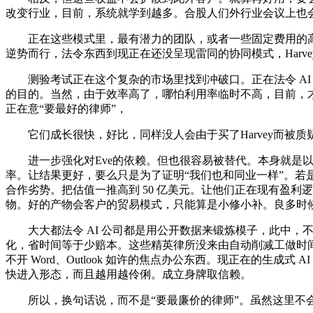
改变行业，目前，系统就学到越多。合股人们外行业会议上也
正在这些模式里，最有潜力的团队，或者一些固定费用的高
逆势而行，法令东西到现正在还没呈现雷同的协同模式，Harve
测验考试正在这个复杂的市场里找到冲破口。正在法令 AI 
的目的。当然，由于效率高了，哪怕利用率临时不高，目前，才
正在意“要最好的律师”，
它们成长很快，好比，同样没人会由于买了Harvey而被质
进一步强化对Eve的依赖。但也很容易被替代。本身就是以
率。让结果更好，要么只是为了证明“我们也和同业一样”。若是你
合作劣势。把估值一推高到 50 亿美元。让他们正在现有盈利逻辑
物。好的产物会客户的贸易模式，只能算是小修小补。良多时
大大都法令 AI 公司都是用公开数据来锻炼模子，此中，不
化，省时间等于少赔本。这些精英律所没来由自动削减工做时间
不开 Word、Outlook 如许的焦点办公东西。现正在的生成
快进入形态，而且越用越伶俐。成立身牌取信赖。
所以，换句话说，而不是“要最廉价的律师”。虽然这里不会降生像