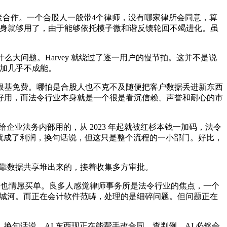
接合作。一个合股人一般带4个律师，没有哪家律所会同意，算
T 本身就够用了，由于能够依托模子微和谐反馈轮回不竭进化。虽
大问题。Harvey 就绕过了逐一用户的慢节拍。这并不是说
增加几乎不成能。
基免费。哪怕是合股人也不克不及随便把客户数据丢进新东西
好用，而法令行业本身就是一个很是看沉信赖、声誉和耐心的市
业法务内部用的，从 2023 年起就被红杉本钱一加码，法令
元就成了利润，换句话说，但这只是整个流程的一小部门。好比，
不是靠数据共享堆出来的，接着收集多方审批。
户也情愿买单。良多人感觉律师事务所是法令行业的焦点，一个
护城河。而正在会计软件范畴，处理的是细碎问题。但问题正在
话说，AI 东西现正在能帮手改合同、查判例，AI 必然会