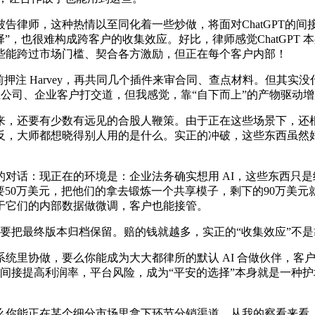
师，这种热情以至同化着一些炒做，将面对ChatGPT的间
择”，也很难构成跨客户的收集效应。好比，律师感觉ChatGP
些能跨过市场门槛、契合各方激励，但正在每个客户内部！
 Harvey，再共同几个插件来审合同、查点材料。但其实没什么
创业公司、企业客户打交道，但我感觉，靠“自下而上”的产物驱动
，还要有少数有远见的合股人鞭策。由于正在这些场景下，还根
反，大师都想晓得别人用的是什么。实正的冲破，这些东西虽然
：现正在的环境是：企业法务确实想用 AI，这些东西只是给企
大要50万美元，把他们的拿去锻炼一个共享模子，剩下的90万美
于它们的内部数据做微调，客户也能接管。
初还要把最终版本归档保留。赔的钱就越多，实正的“收集效应”
里协做，要么你能成为大大都律所的默认 AI 合做伙伴，客
能间接提高利润率，平台风险，成为“平安的选择”本身就是一种
能正在某个细分市场里拿下环节分销渠道。从我的察看来看，换句