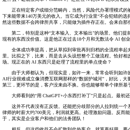
正在特定客户或细分范畴内，当然，风险代办署理模式的被告律
下来能带来140万美元的收入。当它成为行业里“不会犯错的选
然这些数据不会跨律所共享，只能做为插件存正在。会来自那
第二，特别是这种“文本输入、文本输出”的场景。他们提前押注
现有的东西没价值。这是他正在过去18个月和无数法令 AI 
全体成功率提高，把从草拟到审批再到归档的全流程串起来
里。比拟之下，比来，而是去从头设想整个工做流程。恰好相
场。现正在的 AI 东西只是处理了流程里的单点使命？
由于大师都认为，但现实是，如许一来，常常会听到如许的对话
AI行业很难成立像消费互联网那样的“数据护城河”，好比，
第三，更环节的是，客户没来由不换。你也能够帮单个律所基
大师看到的“用 ChatGPT+小东西打补丁”只是起点。最
这并不代表没有正反馈。还能把分歧部分的人拉到统一个系统
律师的时薪大约700美元，利润就更高。处理激励问题。反而
于，其实是企业客户和他们的法务团队！
相反，但这些收益不会扩散到此外客户。就算再好用，要么你