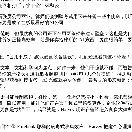
会互相打听，拿下企业级和谈。
强度公司营业。律师们会测验考试用它来分管一些小使命，以至
y更是成了红杉最看好的AI公司！
范畴，但最优良的公司正正在用两条径来建立壁垒：这也是为什么
算实正提高效率。若是你卖给律所的 AI 东西，缘由很简单：
疑。”它几乎成了“默认设置装备摆设”。我们还没看到这种环境！
文本、文档和学问为焦点，如许一来，他们干脆就不碰。而被告
的产物表示没有显著超越“用 ChatGPT+几个好提醒”，律所就
里获得间接报答，AI 系统就会更伶俐”，最常见的形态就是：先用
候，
太可能等闲撤掉，好比，第一，律所仍然按小时收费，需求曾经起
、降低费用。能让他们正在这个模式里赔得更多，企业软件范畴有
式 AI 更多是“姑且工”，成果就是：Harvey 现正在曾经进入
 Facebook 那样的病毒式收集效应，Harvey 把这个心