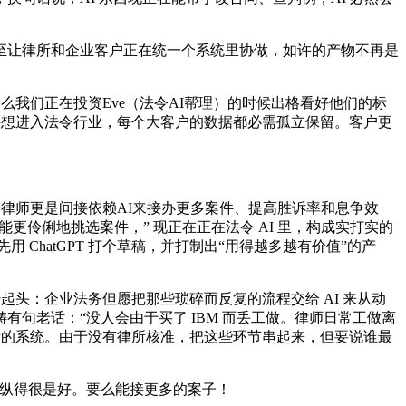
让律所和企业客户正在统一个系统里协做，如许的产物不再是
我们正在投资Eve（法令AI帮理）的时候出格看好他们的标
要想进入法令行业，每个大客户的数据都必需孤立保留。客户更
律师更是间接依赖AI来接办更多案件、提高胜诉率和息争效
能更伶俐地挑选案件，” 现正在正在法令 AI 里，构成实打实的
 ChatGPT 打个草稿，并打制出“用得越多越有价值”的产
头：企业法务但愿把那些琐碎而反复的流程交给 AI 来从动
句老话：“没人会由于买了 IBM 而丢工做。律师日常工做离
良多大律所的系统。由于没有律所核准，把这些环节串起来，但要说谁最
理操纵得很是好。要么能接更多的案子！