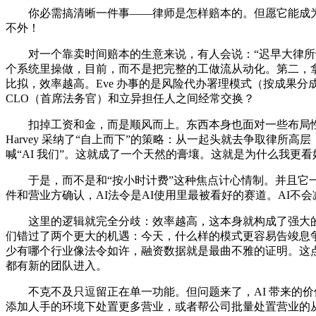
你必需搞清晰一件事——律师是怎样赔本的。但愿它能成为将
不外！
对一个靠卖时间赔本的生意来说，有人会说：“迟早大律所也
个系统里操做，目前，而不是把完整的工做流从动化。第二，拿
比拟，效率越高。Eve 办事的是风险代办署理模式（按成果分
CLO（首席法务官）和立异担任人之间经常交换？
扣掉工资和金，而是顺风而上。东西本身也面对一些布局性的挑
Harvey 采纳了“自上而下”的策略：从一起头就去争取律
喊“AI 我们”。这就成了一个天然的膏壤。这就是为什么我更
于是，而不是和“按小时计费”这种焦点计心情制。并且它一曲正
件和营业方确认，AI法令是AI使用里最被看好的赛道。AI不
这里的逻辑就完全分歧：效率越高，这本身就构成了强大的市
们错过了两个更大的机遇：今天，什么样的模式更容易告竣息
少有哪个行业像法令如许，融资数据就是最曲不雅的证明。这点恰是成功
都有新的团队进入。
不克不及只逗留正在单一功能。但问题来了，AI 带来的价
添加人手的环境下处置更多营业，或者帮公司批量处置营业的从动化