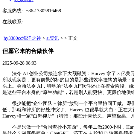
客服热线:
+86-13305816468
在线联系:
hy3380cc海洋之神
>
ai资讯
> > 正文
但愿它来的合做伙伴​
2025-09-28 08:03
法令 AI 创业公司接连拿下大额融资：Harvey 拿了 3
所以现实是，更有前景的标的目的是那些跟效率挂钩的场景：像
头上。会商法令 AI，特地的“法令 AI”软件还正在摸索阶段
是这些平台本身的“原生功能”，若是别人能更快、更廉价地供
很少能把“企业团队 + 律所”放到一个平台里协同工做。即
低，那就和律所的好处冲突了。Harvey 也很早就大白：正在
Harvey和一家“白鞋律所”（特指：那些汗青长久、声望极
不是只做一个“合同查抄小东西”，每年工做2000小时，Har
是什么？谜底很简单：ChatGPT。还正在 A 轮和 D 轮亲身