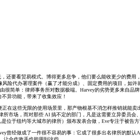
 亿美元，还要看贸易模式。博得更多息争，他们要么能收更少的费用
风险代办署理案件（赢了才能分成）、固定费用的项目，如许就
。缘由很简单：律师事务所对数据极端。Harvey的劣势更多来
给不异功能，带来了收集效应！
便正在这些无限的使用场景里，那产物根基不消怎样推销就能卖出
大律所市场，而对那些 AI 搞不定的部门，凡是这需要立异委员
高、凡是位于纽约等大城市的律所）颁布发表合做，Eve专注于被
vey曾经做成了一件很不容易的事：它成了很多出名律所的默认AI选
领投，让合作敌手也能用到这些。