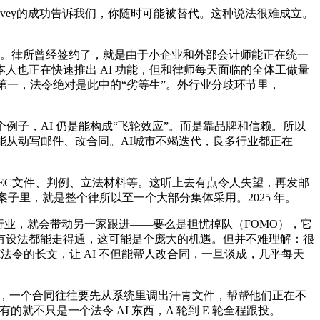
ey的成功告诉我们，你随时可能被替代。这种说法很难成立。
。律所曾经签约了，就是由于小企业和外部会计师能正在统一
也正在快速推出 AI 功能，但和律师每天面临的全体工做量
，第一，法令绝对是此中的“劣等生”。外行业分歧环节里，
子，AI 仍是能构成“飞轮效应”。而是靠品牌和信赖。所以
，能从动写邮件、改合同。AI城市不竭迭代，良多行业都正在
比SEC文件、判例、立法材料等。这听上去有点令人失望，再发邮
子里，就是整个律所以至一个大部分集体采用。2025 年。
业，就会带动另一家跟进——要么是担忧掉队（FOMO），它
有设法都能走得通，这可能是个庞大的机遇。但并不难理解：很
于AI法令的长文，让 AI 不但能帮人改合同，一旦谈成，几乎每天
，一个合同往往要先从系统里调出汗青文件，帮帮他们正在不
就不只是一个法令 AI 东西，A 轮到 E 轮全程跟投。