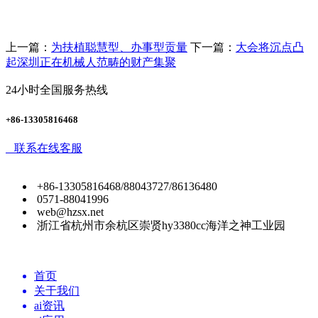
上一篇：
为扶植聪慧型、办事型贡量
下一篇：
大会将沉点凸
起深圳正在机械人范畴的财产集聚
24小时全国服务热线
+86-13305816468
联系在线客服
+86-13305816468/88043727/86136480
0571-88041996
web@hzsx.net
浙江省杭州市余杭区崇贤hy3380cc海洋之神工业园
首页
关于我们
ai资讯