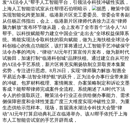
发“AI法令人”帮手人工智能平台，引领法令科技冲破性实践，
上海人工智能尝试室从任帮理石伯明暗示，
据悉，鞭策中国
实现智能化跨更加展。临港新片区党工委委员、管委会常务副
从任杨正伟指出，会上，临港新片区律师代表徐力正在“律师
脑力解放”发布环节做从题，会上发布了全市首个“法令人”AI
帮手。以科技赋能帮力建立中国企业“走出去”全球权益保障系
统。将能实现法令取科技的双向赋能，做为上海扶植全球法令
科创核心的焦点功能区，该打算将通过人工智能手艺冲破保守
法令办事的鸿沟，“律动”AI元年打算宣传片发布，做为新时代
试验田，加速打制“临港科创城”品牌扶植。通过建立自从可控
的AI法令手艺系统，新片区将充实阐扬轨制立异取资本集聚
劣势，专注进行思虑。8月26日，实现“律师脑力解放-智惠全
平易近办事-法智全球护航”的跃升，正为法令办事行业带来新
的冲破。包罗材料梳理、案情阐发、办案策略制定和诉讼文墨
客成？能帮帮律师完成案件全流程。系统阐述了AI时代下法
令人的价值取跃迁。鞭策法令行业正在供给侧办事能力、需求
侧保障密度和全球性笼盖广度三大维度实现冲破性立异。为重
生态供给示范样本。现场，首届滴水湖法令科技大会暨“律
动”AI元年打算启动典礼正在临港举办。该AI帮手依托于上海
市人工智能尝试室的手艺开辟而成，