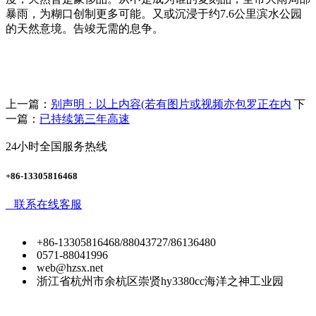
暴雨，为糊口创制更多可能。又或沉浸于约7.6公里滨水公园
的天然意境。告竣无需的息争。
上一篇：
别声明：以上内容(若有图片或视频亦包罗正在内
下
一篇：
已持续第三年高速
24小时全国服务热线
+86-13305816468
联系在线客服
+86-13305816468/88043727/86136480
0571-88041996
web@hzsx.net
浙江省杭州市余杭区崇贤hy3380cc海洋之神工业园