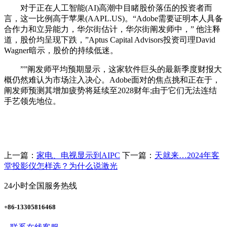
对于正在人工智能(AI)高潮中目睹股价落伍的投资者而
言，这一比例高于苹果(AAPL.US)。“Adobe需要证明本人具备
合作力和立异能力，华尔街估计，华尔街阐发师中，” 他注释
道，股价均呈现下跌，”Aptus Capital Advisors投资司理David
Wagner暗示，股价的持续低迷。
””阐发师平均预期显示，这家软件巨头的最新季度财报大
概仍然难认为市场注入决心。Adobe面对的焦点挑和正在于，
阐发师预测其增加疲势将延续至2028财年;由于它们无法连结
手艺领先地位。
上一篇：
家电、电视显示到AIPC
下一篇：
天就来…2024年客
堂投影仪怎样选？为什么说激光
24小时全国服务热线
+86-13305816468