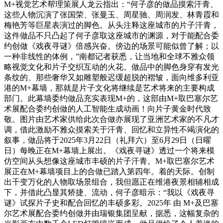
M+视觉艺术帮理策展人龙云指出：“何子彦的做品摸索汗青、
这些人物沉演了张国荣、张曼玉、周星驰、周润发、林青霞和
梅艳芳等巨星表演过的脚色。从头注释这座城市的片子汗青，
这件做品不只凸起了何子彦取这座城市的渊源，对于能配合委
约创做《戏夜寻谜》倍感兴奋。傍边的场景可能似曾了解；以
一种非线性的体例，”南都记者获悉，让当地和全球不雅众领
略视觉文化和片子交织互动的火花。做品中的脚色身穿有发光
条纹的、那些奢华又如雕塑般迟缓超脱的褶皱，面向维多利亚
港的M+幕墙，那就是片子文化将继续是艺术将来的主要构成
部门。此幕墙委约做品充实表现M+的，这部由M+取巴塞尔艺
术展配合委约创做的人工智能生成动画！向片子黄金时代致
敬。图片由艺术家供给此次合做亦展现了亚洲艺术家的不凡才
调，借此激励不雅众摸索关于汗青、回忆和立异性不竭演化的
叙事，做品将于2025年3月22日（礼拜六）至6月29日（日曜
日）每晚正在M+幕墙上展出。《戏夜寻谜》透过一个将来模
仿空间从头想像这座城市丰硕的片子汗青。M+取巴塞尔艺术
展正在M+幕墙项目上的合做已踏入第四年。着的天际。创制
出千变万化的人物取场景组合，我但愿正在维港夜景相辅相成
下，并借此凸显其矫捷、流动，何子彦暗示：“我以《戏夜寻
谜》试探片子史和配合回忆的丰硕多彩。2025年 由 M+及巴塞
尔艺术展配合委约创做并由瑞银集团呈献，据悉，这幅复杂的