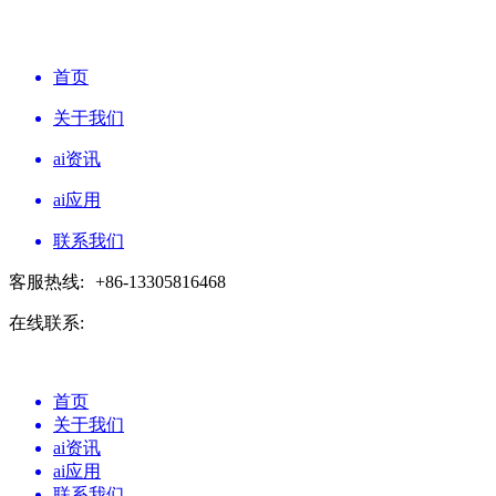
首页
关于我们
ai资讯
ai应用
联系我们
客服热线:
+86-13305816468
在线联系:
首页
关于我们
ai资讯
ai应用
联系我们