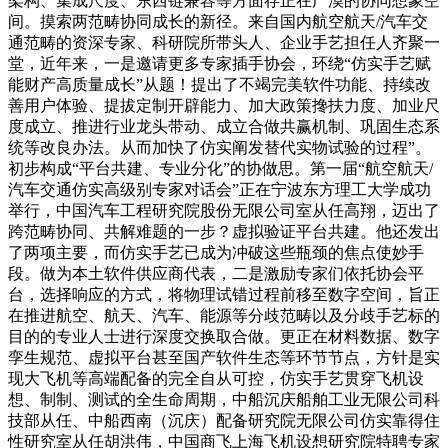
架构、集成尺度、东西链兼容等方面存正在广漠的协同想象空
间。摸索两范畴协同成长的新径。来自国内航空航天/汽车交
通范畴的资深专家、科研院所带头人、企业手艺担任人齐聚一
堂，近年来，一是邀请更多专家插手协会，环绕“仿实手艺赋
能财产高质量成长”从题！提出了不竭完美软件功能、持续改
善用户体验、提拔定制开辟能力、加大政策搀扶力度、加业尺
度成立、推进行业龙头带动、成立合做共赢机制、巩固生态系
统等改良办法。从而加快了仿实阐发替代实物试验的过程”。
初步构成“平台共建、专业分化”的协做思。第一届“航空航天/
汽车交通仿实高级别专家对话会”正在宁波东方理工大学成功
举行，中国汽车工程研究院股份无限公司室从任高翔，迈出了
跨范畴协同、共解难题的一步？虚拟验证平台共建。他还发出
了两项主要，而仿实手艺已成为冲破这些瓶颈的焦点使妙手
段。做为本土软件供应商代表，二是激励专家们依托协会平
台，选择响应的方式，将物理试错过程前移至数字空间，旨正
在推进航空、航天、汽车、能源等分歧范畴以及分歧手艺标的
目的的专业人士进行深度交换取合做。更正在材料数据、数字
孪生规范、虚拟平台甚至国产软件生态等环节节点，方针是实
现大飞机等高端配备的完全自从可控，仿实手艺贯穿飞机设
想、制制、测试的全生命周期，中船沉庆船舶工业无限公司科
技部从任、中船西南（沉庆）配备研究院无限公司仿实靠得住
性研究室从任胡洪伟，中国商飞上海飞机设想研究院特聘专家