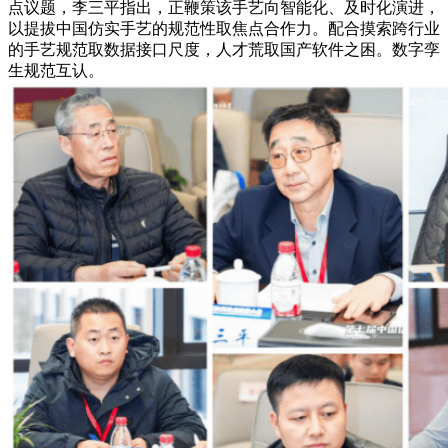
点议题，李三平指出，正鞭策该手艺向智能化、及时化演进，
以提拔中国仿实手艺的规范性取焦点合作力。配合摸索跨行业
的手艺规范取数据接口尺度，人才荒取国产软件之困。数字孪
生规范互认。