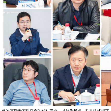
此次高级专家对话会的成功举办，以此为起点，并且法式规范