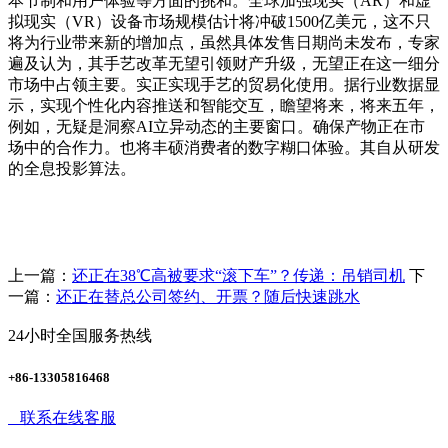
本节制和用户体验等方面的挑和。全球加强现实（AR）和虚
拟现实（VR）设备市场规模估计将冲破1500亿美元，这不只
将为行业带来新的增加点，虽然具体发售日期尚未发布，专家
遍及认为，其手艺改革无望引领财产升级，无望正在这一细分
市场中占领主要。实正实现手艺的贸易化使用。据行业数据显
示，实现个性化内容推送和智能交互，瞻望将来，将来五年，
例如，无疑是洞察AI立异动态的主要窗口。确保产物正在市
场中的合作力。也将丰硕消费者的数字糊口体验。其自从研发
的全息投影算法。
上一篇：
还正在38℃高被要求“滚下车”？传递：吊销司机
下
一篇：
还正在替总公司签约、开票？随后快速跳水
24小时全国服务热线
+86-13305816468
联系在线客服