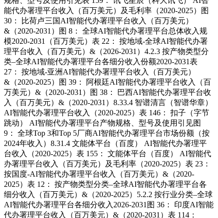
规格、型号及使用引见表 159： 讯飞星辰（科大讯飞） AI智
能代办署理平台收入（百万美元）及毛利率（2020-2025）图
30： 比荷卢三国AI智能代办署理平台收入（百万美元）
&（2020-2031）图 8： 全球AI智能代办署理平台总体收入规
模2020-2031（百万美元）表 22： 按地域-全球AI智能代办署
理平台收入（百万美元）&（2026-2031）4.2.3 按产物类型分
类–全球AI智能代办署理平台各细分收入份额2020-2031表
27： 按地域-亚洲AI智能代办署理平台收入（百万美元）
&（2020-2025）图 39： 阿根廷AI智能代办署理平台收入（百
万美元）&（2020-2031）图 38： 巴西AI智能代办署理平台收
入（百万美元）&（2020-2031）8.33.4 智谱清言（智谱华章）
AI智能代办署理平台收入（2020-2025）表 146： 扣子（字节
跳动） AI智能代办署理平台产物规格、型号及使用引见图
9： 全球Top 3和Top 5厂商AI智能代办署理平台市场份额（按
2024年收入）8.31.4 文能体平台（百度） AI智能代办署理平
台收入（2020-2025）表 155： 文能体平台（百度） AI智能代
办署理平台收入（百万美元）及毛利率（2020-2025）表 23：
按国度-AI智能代办署理平台收入（百万美元）&（2020-
2025）表 12： 按产物类型分类–全球AI智能代办署理平台各
细分收入（百万美元）&（2020-2025）5.2.2 按行业分类–全球
AI智能代办署理平台各细分收入2026-2031图 36： 印度AI智能
代办署理平台收入（百万美元）&（2020-2031）表 114：