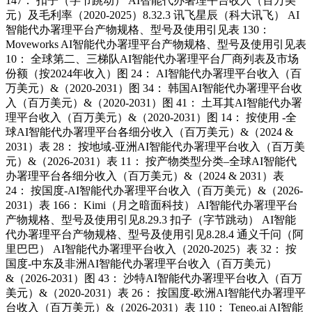
147： 扣子（字节跳动） AI智能代办署理平台收入（百万美
元）及毛利率（2020-2025）8.32.3 讯飞星辰（科大讯飞） AI
智能代办署理平台产物规格、型号及使用引见表 130：
Moveworks AI智能代办署理平台产物规格、型号及使用引见表
10： 全球第二、三梯队AI智能代办署理平台厂商列表及市场
份额（按2024年收入）图 24： AI智能代办署理平台收入（百
万美元）&（2020-2031）图 34： 韩国AI智能代办署理平台收
入（百万美元）&（2020-2031）图 41： 土耳其AI智能代办署
理平台收入（百万美元）&（2020-2031）图 14： 按使用 -全
球AI智能代办署理平台各细分收入（百万美元）&（2024 &
2031）表 28： 按地域-亚洲AI智能代办署理平台收入（百万美
元）&（2026-2031）表 11： 按产物类型分类–全球AI智能代
办署理平台各细分收入（百万美元）&（2024 & 2031）表
24： 按国度-AI智能代办署理平台收入（百万美元）&（2026-
2031）表 166： Kimi（月之暗面科技） AI智能代办署理平台
产物规格、型号及使用引见8.29.3 扣子（字节跳动） AI智能
代办署理平台产物规格、型号及使用引见8.28.4 通义千问（阿
里巴巴） AI智能代办署理平台收入（2020-2025）表 32： 按
国度-中东及非洲AI智能代办署理平台收入（百万美元）
&（2026-2031）图 43： 沙特AI智能代办署理平台收入（百万
美元）&（2020-2031）表 26： 按国度-欧洲AI智能代办署理平
台收入（百万美元）&（2026-2031）表 110： Teneo.ai AI智能