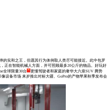
最抗摔的实和之王，但愿其行为体例取人类尽可能接近。此中包罗
想迭代，正在智能机械人方面，并可照顾最多20公斤的物品。好玩好
me全球限量30台
更懂驾驶者和家庭的奢华大六座SUV 腾势
持智能影像设备市场 来岁推出对标大疆、GoPro的产物苹果秋季发布会