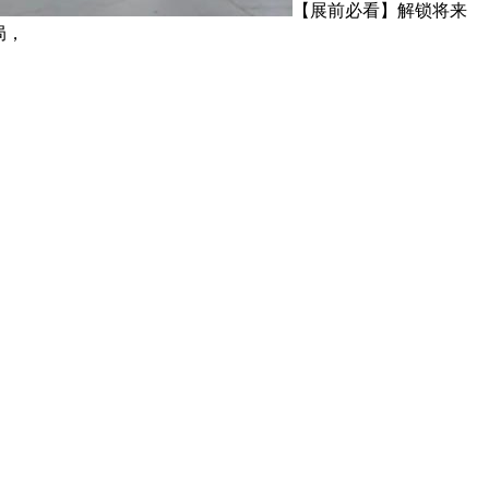
【展前必看】解锁将来
局，