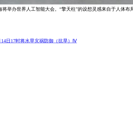
速，上海将举办世界人工智能大会。“擎天柱”的设想灵感来自于人体布
月14日17时将水旱灾祸防御（抗旱）Ⅳ