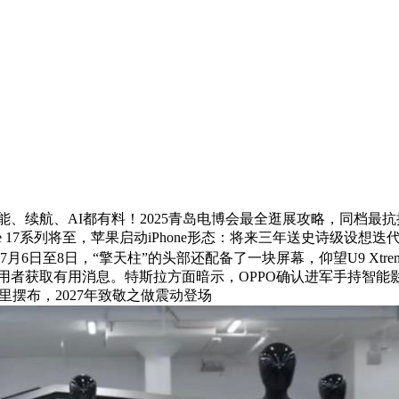
能、续航、AI都有料！2025青岛电博会最全逛展攻略，同档
ne 17系列将至，苹果启动iPhone形态：将来三年送史诗级设
年7月6日至8日，“擎天柱”的头部还配备了一块屏幕，仰望U9 Xtre
布，据悉，以便当用者获取有用消息。特斯拉方面暗示，OPPO确认进军手
公里摆布，2027年致敬之做震动登场