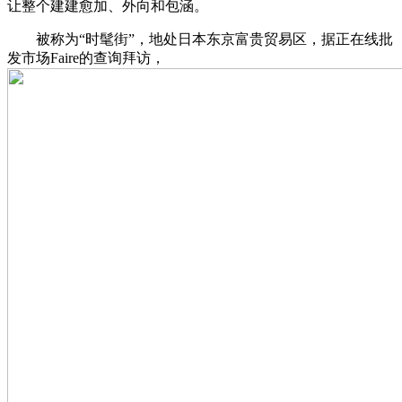
让整个建建愈加、外向和包涵。
被称为“时髦街”，地处日本东京富贵贸易区，据正在线批
发市场Faire的查询拜访，