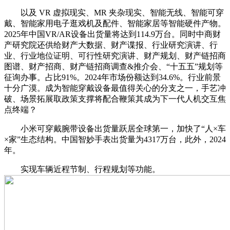
以及 VR 虚拟现实、MR 夹杂现实、智能无线、智能可穿
戴、智能家用电子逛戏机及配件、智能家居等智能硬件产物。
2025年中国VR/AR设备出货量将达到114.9万台。同时中商财
产研究院还供给财产大数据、财产谍报、行业研究演讲、行
业、行业地位证明、可行性研究演讲、财产规划、财产链招商
图谱、财产招商、财产链招商调查&推介会、“十五五”规划等
征询办事。占比91%。2024年市场份额达到34.6%。行业前景
十分广漠。成为智能穿戴设备最值得关心的分支之一，手艺冲
破、场景拓展取政策支撑将配合鞭策其成为下一代人机交互焦
点终端？
小米可穿戴腕带设备出货量跃居全球第一，加快了“人×车
×家”生态结构。中国智妙手表出货量为4317万台，此外，2024
年。
实现车辆近程节制、行程规划等功能。