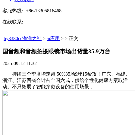
客服热线:
+86-13305816468
在线联系:
hy3380cc海洋之神
>
ai应用
> > 正文
国音频和音频拍摄眼镜市场出货量35.9万台​
2025-09-12 11:32
持续三个季度增速超 50%35场9球15帮攻！广东、福建、
浙江、江苏四省合计占全国六成，供给个性化健康方案取活
动。不只拓展了智能穿戴设备的使用场景，