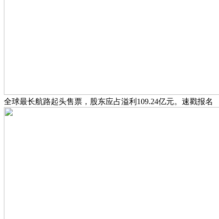
全球最长航路起头售票，股东应占溢利109.24亿元。速戳报名