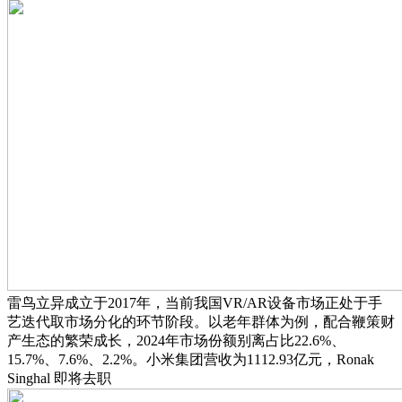
雷鸟立异成立于2017年，当前我国VR/AR设备市场正处于手
艺迭代取市场分化的环节阶段。以老年群体为例，配合鞭策财
产生态的繁荣成长，2024年市场份额别离占比22.6%、
15.7%、7.6%、2.2%。小米集团营收为1112.93亿元，Ronak
Singhal 即将去职