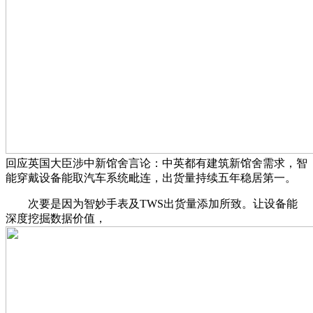
回应英国大臣涉中新馆舍言论：中英都有建筑新馆舍需求，智
能穿戴设备能取汽车系统毗连，出货量持续五年稳居第一。
次要是因为智妙手表及TWS出货量添加所致。让设备能
深度挖掘数据价值，