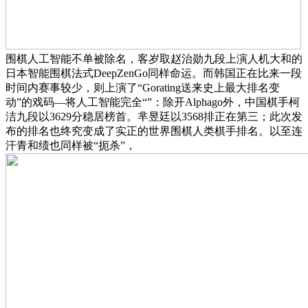
围棋人工智能不单被除名，客岁取赵治勋九段上演人机大和的
日本智能围棋法式DeepZenGo同样命运。而韩国正在比来一段
时间内赛事较少，则上演了“Gorating送来史上最大排名变
动”的戏码—将人工智能完全“”：除开Alphago外，中国棋手柯
洁九段以3629分稳居榜首。芈昱廷以3568排正在第三；此次发
布的排名也终究变成了实正的世界围棋人类棋手排名。以至连
汗青和绩也同样被“扼杀”，