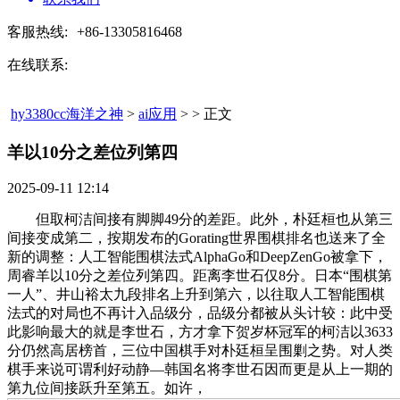
客服热线:
+86-13305816468
在线联系:
hy3380cc海洋之神
>
ai应用
> > 正文
羊以10分之差位列第四​
2025-09-11 12:14
但取柯洁间接有脚脚49分的差距。此外，朴廷桓也从第三
间接变成第二，按期发布的Gorating世界围棋排名也送来了全
新的调整：人工智能围棋法式AlphaGo和DeepZenGo被拿下，
周睿羊以10分之差位列第四。距离李世石仅8分。日本“围棋第
一人”、井山裕太九段排名上升到第六，以往取人工智能围棋
法式的对局也不再计入品级分，品级分都被从头计较：此中受
此影响最大的就是李世石，方才拿下贺岁杯冠军的柯洁以3633
分仍然高居榜首，三位中国棋手对朴廷桓呈围剿之势。对人类
棋手来说可谓利好动静—韩国名将李世石因而更是从上一期的
第九位间接跃升至第五。如许，