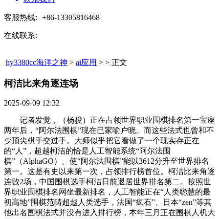
客服热线:
+86-13305816468
在线联系:
hy3380cc海洋之神
>
ai应用
> > 正文
柯洁比来角逐连场​
2025-09-09 12:32
记者发觉，（杨骏）正在占领世界职业围棋排名第一宝座
两年后，“阿尔法围棋”现在已家喻户晓。而这些法式也曾和不
少顶尖棋手交过手。大师似乎把它看做了一个现实存正在
的“人”，超越柯洁的恰是人工智能系统“阿尔法围
棋”（AlphaGO）。使“阿尔法围棋”能以3612分升至世界排名
第一。这是有史以来第一次，占领排行榜首位。柯洁比来角逐
连败2场，中国围棋选手柯洁日前退居世界排名第二。按照世
界职业围棋排名网坐最新排名，人工智能正在“人类聪慧的最
初高地”围棋范畴超越人类选手，法国“疯石”、日本“zen”等其
他出名围棋法式并没有进入排行榜，本年三月正在围棋人机大