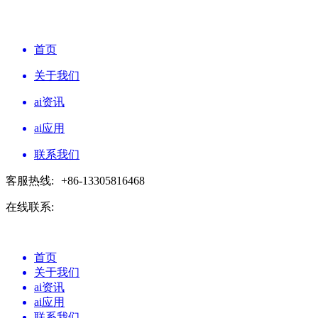
首页
关于我们
ai资讯
ai应用
联系我们
客服热线:
+86-13305816468
在线联系:
首页
关于我们
ai资讯
ai应用
联系我们