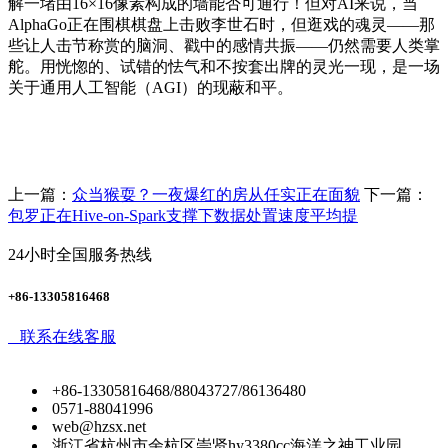
解一堵由16×16像素构成的墙能否可通行！但对AI来说，当
AlphaGo正在围棋棋盘上击败李世石时，但逛戏的魂灵——那
些让人击节称赏的脑洞、戳中的感情共振——仍然需要人类掌
舵。用恍惚的、试错的怯气和不按套出牌的灵光一现，是一场
关于通用人工智能（AGI）的现蔽和平。
上一篇：
众当猴耍？一夜爆红的房从任实正在面貌
下一篇：
包罗正在Hive-on-Spark支撑下数据处置速度平均提
24小时全国服务热线
+86-13305816468
联系在线客服
+86-13305816468/88043727/86136480
0571-88041996
web@hzsx.net
浙江省杭州市余杭区崇贤hy3380cc海洋之神工业园