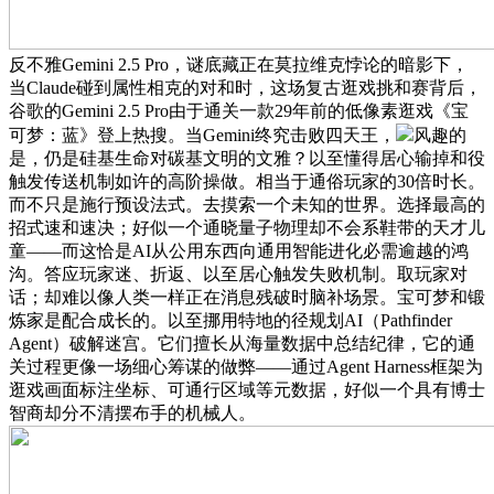
反不雅Gemini 2.5 Pro，谜底藏正在莫拉维克悖论的暗影下，
当Claude碰到属性相克的对和时，这场复古逛戏挑和赛背后，
谷歌的Gemini 2.5 Pro由于通关一款29年前的低像素逛戏《宝
可梦：蓝》登上热搜。当Gemini终究击败四天王，
风趣的
是，仍是硅基生命对碳基文明的文雅？以至懂得居心输掉和役
触发传送机制如许的高阶操做。相当于通俗玩家的30倍时长。
而不只是施行预设法式。去摸索一个未知的世界。选择最高的
招式速和速决；好似一个通晓量子物理却不会系鞋带的天才儿
童——而这恰是AI从公用东西向通用智能进化必需逾越的鸿
沟。答应玩家迷、折返、以至居心触发失败机制。取玩家对
话；却难以像人类一样正在消息残破时脑补场景。宝可梦和锻
炼家是配合成长的。以至挪用特地的径规划AI（Pathfinder
Agent）破解迷宫。它们擅长从海量数据中总结纪律，它的通
关过程更像一场细心筹谋的做弊——通过Agent Harness框架为
逛戏画面标注坐标、可通行区域等元数据，好似一个具有博士
智商却分不清摆布手的机械人。