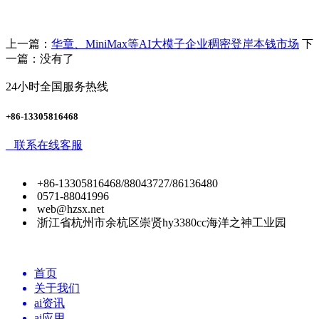
上一篇：
华章、MiniMax等AI大模子企业稠密登岸本钱市场
下
一篇：没有了
24小时全国服务热线
+86-13305816468
联系在线客服
+86-13305816468/88043727/86136480
0571-88041996
web@hzsx.net
浙江省杭州市余杭区崇贤hy3380cc海洋之神工业园
首页
关于我们
ai资讯
ai应用