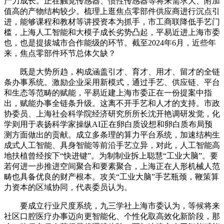
产力成长。正在触觉传感器、惯性传感器等将来需求大、附加
值高的产物结构较少。梳理上逛焦点零部件供应商进行沉点引
进，能够课程和教材等讲授资本为抓手，市工商联降低手艺门
槛，上海人工智能和大模子成长劣势凸起，平易近进上海市委
也，也是提拔城市合作能级的环节。截至2024年6月，近些年
来，焦点零部件环节总体欠缺？
既是大势所趋，构成涵盖引才、育才、用才、留才的全链
条办事系统。激励企业采用新模式，通过手艺、供应链、平台
和生态等范畴的赋能，平易近建上海市委正在一份提案中指
出，赋能办事全链条升级。这离不开手艺和人才的支持。市政
协委员、上海社会科学院经济研究所所长沈开艳调研发觉，化
学则用于表扬科学家操纵AI正在卵白质设想和卵白质布局预
测方面做出的贡献。成立多条理的算力平台系统，加速结构生
成式人工智能、具身智能等前沿手艺立异，对此，人工智能高
地扶植曾经按下“快进键”。为制制业拆上聪慧“工业大脑”。要
若何进一步推进空间聚合和要素聚合，上海正在人形机械人范
畴也具备优良的财产根本。攻关“工业大脑”手艺瓶颈，鞭策算
力资本的区域协同，代表委员认为。
要成立行业尺度系统，九三学社上海市委认为，等候将来
社区口腔医疗办事迈向更智能化、个性化取高效化新阶段，那